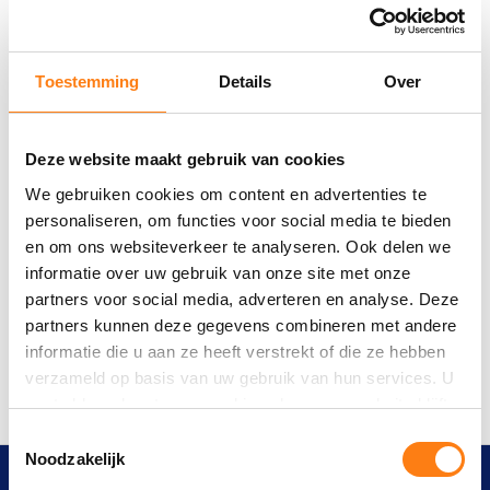
business to grow, scale and be efficient. Attendees will
learn new strategies to transform their business, stay ahead
of competitors and take advantage of current and future
Toestemming
Details
Over
disruptions.
Chart your path:
Learn about the future of our Information Platform and
Deze website maakt gebruik van cookies
how OpenText shapes the future in our OpenText
We gebruiken cookies om content en advertenties te
Cloud through our Project Titanium and our Core
personaliseren, om functies voor social media te bieden
Platform.
en om ons websiteverkeer te analyseren. Ook delen we
See how OpenText connects with leading applications
informatie over uw gebruik van onze site met onze
(e.g. Microsoft and SAP) to support your Information
partners voor social media, adverteren en analyse. Deze
Management Journey.
partners kunnen deze gegevens combineren met andere
Exchange information and learn from our customers,
informatie die u aan ze heeft verstrekt of die ze hebben
partners and subject matter experts on this journey.
verzameld op basis van uw gebruik van hun services. U
gaat akkoord met onze cookies als u onze website blijft
gebruiken.
T
Noodzakelijk
o
WIJ WERKEN SAMEN MET
e