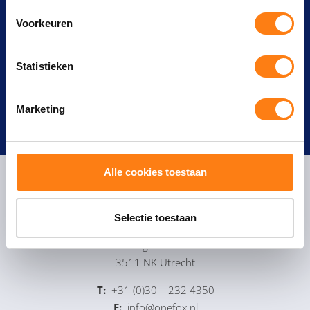
s
Voorkeuren
t
e
m
Statistieken
m
i
Marketing
n
g
s
s
Alle cookies toestaan
e
l
e
Selectie toestaan
One Fox
c
Oudegracht 231
t
3511 NK Utrecht
i
e
T:
+31 (0)30 – 232 4350
E:
info@onefox.nl