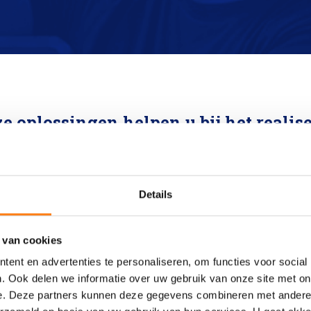
e oplossingen helpen u bij het realis
van de volgende business behoeften
Details
Snel informatie terugvinden
 van cookies
ent en advertenties te personaliseren, om functies voor social
. Ook delen we informatie over uw gebruik van onze site met on
Een overvloed aan informatie maakt goede zoekmogelij
e. Deze partners kunnen deze gegevens combineren met andere i
zoekopties, zoals zoeken op full-tekst of specifieke met