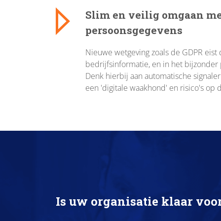
Slim en veilig omgaan me
persoonsgegevens
Nieuwe wetgeving zoals de GDPR eist 
bedrijfsinformatie, en in het bijzonder
Denk hierbij aan automatische signaler
een 'digitale waakhond' en risico's op
Is uw organisatie klaar voo