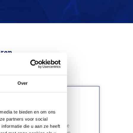
eren
Over
 media te bieden en om ons
ze partners voor social
kheden onmisbaar. Uiteenlopende
nformatie die u aan ze heeft
a-gegevens en het hergebruiken van