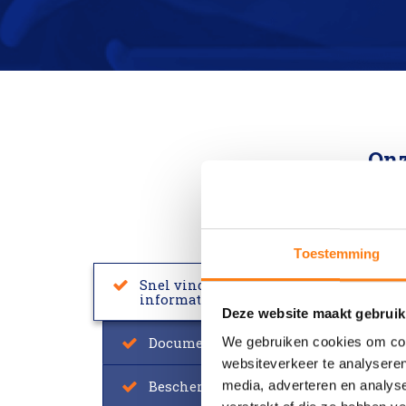
Onz
Toestemming
Snel vinden en ontdekken van
informatie
Deze website maakt gebruik
Documenten centraal opgeslagen
We gebruiken cookies om cont
websiteverkeer te analyseren
Bescherm documenten van waarde
media, adverteren en analys