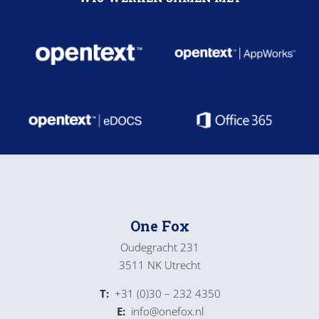
One Fox
Oudegracht 231
3511 NK Utrecht
T:
+31 (0)30 – 232 4350
E:
info@onefox.nl