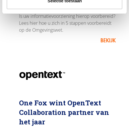
Selectie toestaan
c
In 20121 treedt de Omgevingswet in werking.
t
Is uw informatievoorziening hierop voorbereid?
i
Lees hier hoe u zich in 5 stappen voorbereidt
e
op de Omgevingswet.
BEKIJK
One Fox wint OpenText
Collaboration partner van
het jaar