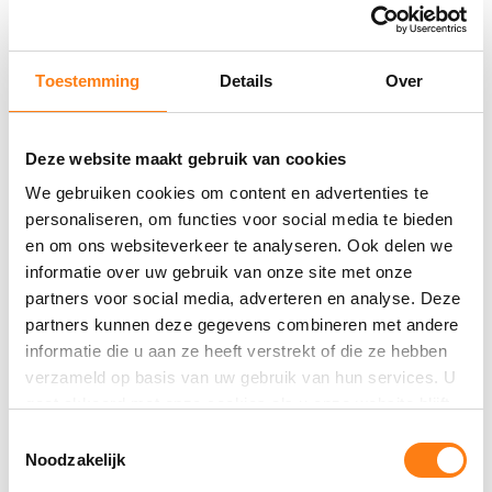
Toestemming
Details
Over
Deze website maakt gebruik van cookies
We gebruiken cookies om content en advertenties te
Met PortMaps vernieuwt Havenbedrijf
personaliseren, om functies voor social media te bieden
Rotterdam hun informatie op locatie
en om ons websiteverkeer te analyseren. Ook delen we
Havenbedrijf Rotterdam vernieuwt informatievoor
informatie over uw gebruik van onze site met onze
ziening rondom hun assets met PortMaps, ...
partners voor social media, adverteren en analyse. Deze
partners kunnen deze gegevens combineren met andere
LEES MEER
informatie die u aan ze heeft verstrekt of die ze hebben
verzameld op basis van uw gebruik van hun services. U
gaat akkoord met onze cookies als u onze website blijft
gebruiken.
T
Noodzakelijk
o
e