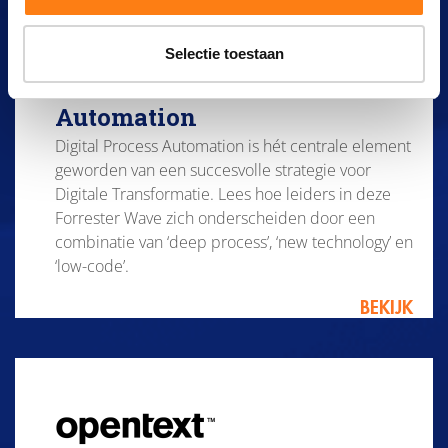
e
l
OpenText leider in Forrester
e
Selectie toestaan
c
Wave: Deep Digital Process
t
Automation
i
Digital Process Automation is hét centrale element
e
geworden van een succesvolle strategie voor
Digitale Transformatie. Lees hoe leiders in deze
Forrester Wave zich onderscheiden door een
combinatie van ‘deep process’, ‘new technology’ en
‘low-code’.
BEKIJK