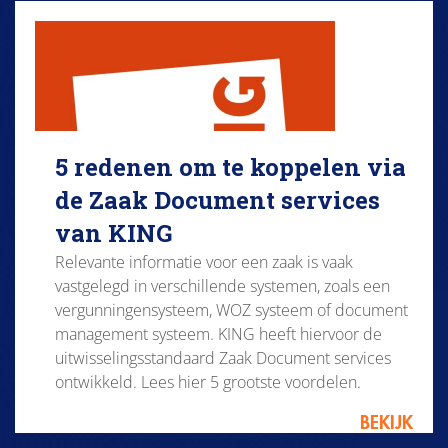
5 redenen om te koppelen via
de Zaak Document services
van KING
Relevante informatie voor een zaak is vaak
vastgelegd in verschillende systemen, zoals een
vergunningensysteem, WOZ systeem of document
management systeem. KING heeft hiervoor de
uitwisselingsstandaard Zaak Document services
ontwikkeld. Lees hier 5 grootste voordelen.
BEKIJK