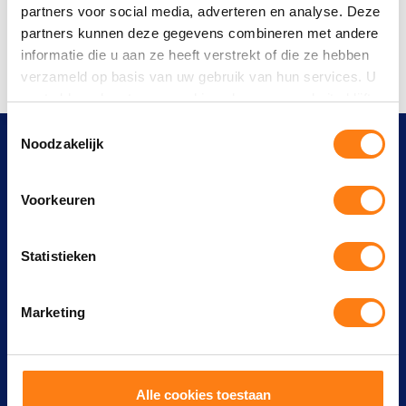
Deel dit artikel
partners voor social media, adverteren en analyse. Deze
partners kunnen deze gegevens combineren met andere
informatie die u aan ze heeft verstrekt of die ze hebben
verzameld op basis van uw gebruik van hun services. U
gaat akkoord met onze cookies als u onze website blijft
gebruiken.
T
Noodzakelijk
o
e
s
Wellicht vindt je deze blogs ook
Voorkeuren
t
interessant
e
m
Statistieken
m
i
Marketing
n
g
s
s
Alle cookies toestaan