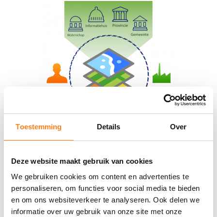
Toestemming
Details
Over
Wilt u niet wachten tot 2029 voordat u objectgericht kunt
Deze website maakt gebruik van cookies
werken. Met Informatie op de Kaart kunt u direct van start!
We gebruiken cookies om content en advertenties te
personaliseren, om functies voor social media te bieden
Neem
contact
op voor een vrijblijvend gesprek.
en om ons websiteverkeer te analyseren. Ook delen we
informatie over uw gebruik van onze site met onze