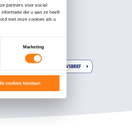
ze partners voor social
nformatie die u aan ze heeft
Resources
oord met onze cookies als u
Projecten
Blogs
Evenementen
Whitepapers
Marketing
INSCHRIJVEN NIEUWSBRIEF
lle cookies toestaan