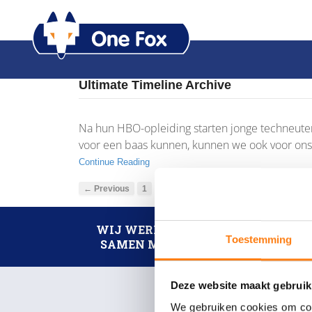
Ultimate Timeline Archive
Na hun HBO-opleiding starten jonge techneuten
voor een baas kunnen, kunnen we ook voor onsz
Continue Reading
← Previous
1
2
WIJ WERKEN
Toestemming
SAMEN MET
Deze website maakt gebruik
We gebruiken cookies om cont