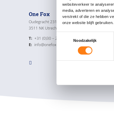
websiteverkeer te analyseren
media, adverteren en analys
One Fox
Alg
verstrekt of die ze hebben v
Oudegracht 231
Over o
onze website blijft gebruiken.
3511 NK Utrecht
Werken
Servic
T
T:
+31 (0)30 – 232 4350
Contac
Noodzakelijk
o
E:
info@onefox.nl
e
s
t
e
m
m
i
n
g
s
s
e