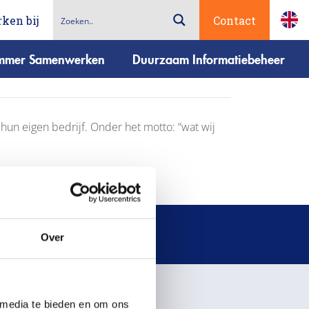
ken bij
Contact
immer Samenwerken
Duurzaam Informatiebeheer
un eigen bedrijf. Onder het motto: “wat wij
Over
 media te bieden en om ons