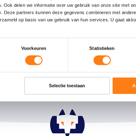
. Ook delen we informatie over uw gebruik van onze site met on
e. Deze partners kunnen deze gegevens combineren met andere i
emeen
Thema’s
erzameld op basis van uw gebruik van hun services. U gaat akk
ns
Flexibele Processturing
 bij
Slimmer Samenwerken
edesk
Duurzaam Informatiebeheer
t
Voorkeuren
Statistieken
Producten
OpenText eDOCS
OpenText Process Suite
Microsoft Office 365
Selectie toestaan
A
Informatie op de kaart