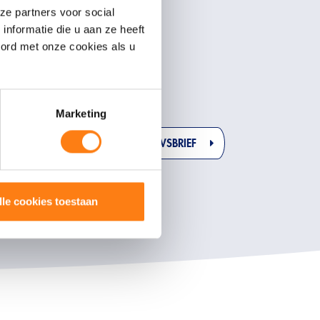
ze partners voor social
Resources
nformatie die u aan ze heeft
Projecten
oord met onze cookies als u
Blogs
Evenementen
Whitepapers
Marketing
INSCHRIJVEN NIEUWSBRIEF
lle cookies toestaan