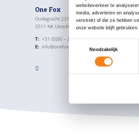
websiteverkeer te analyseren
One Fox
Alg
media, adverteren en analys
Oudegracht 231
Over o
verstrekt of die ze hebben v
3511 NK Utrecht
Werken
onze website blijft gebruiken.
Servic
T:
+31 (0)30 – 232 4350
Contac
T
E:
info@onefox.nl
Noodzakelijk
o
e
s
t
e
m
m
i
n
g
s
s
e