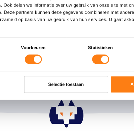
. Ook delen we informatie over uw gebruik van onze site met on
emeen
Thema’s
e. Deze partners kunnen deze gegevens combineren met andere i
ns
Flexibele Processturing
erzameld op basis van uw gebruik van hun services. U gaat akk
 bij
Slimmer Samenwerken
edesk
Duurzaam Informatiebeheer
t
Producten
Voorkeuren
Statistieken
OpenText eDOCS
OpenText Process Suite
Microsoft Office 365
Informatie op de kaart
Selectie toestaan
A