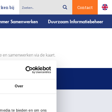
ken bij
Contact
immer Samenwerken
Duurzaam Informatiebeheer
tie en samenwerken via de kaart.
Over
 media te bieden en om ons