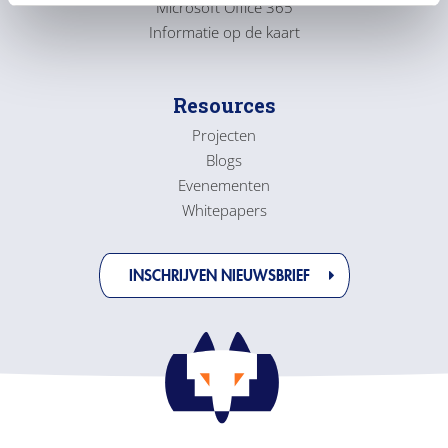
Microsoft Office 365
t
i
Informatie op de kaart
e
Resources
Projecten
Blogs
Evenementen
Whitepapers
INSCHRIJVEN NIEUWSBRIEF