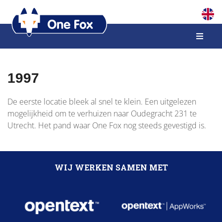
1997
De eerste locatie bleek al snel te klein. Een uitgelezen
mogelijkheid om te verhuizen naar Oudegracht 231 te
Utrecht. Het pand waar One Fox nog steeds gevestigd is.
WIJ WERKEN SAMEN MET