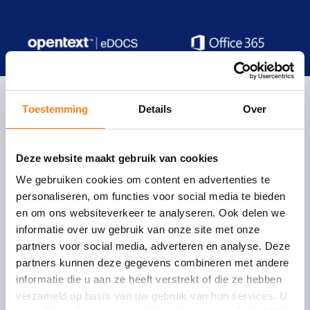
Toestemming
Details
Over
One Fox
Deze website maakt gebruik van cookies
Oudegracht 231
We gebruiken cookies om content en advertenties te
3511 NK Utrecht
personaliseren, om functies voor social media te bieden
T:
+31 (0)30 – 232 4350
en om ons websiteverkeer te analyseren. Ook delen we
E:
info@onefox.nl
informatie over uw gebruik van onze site met onze
partners voor social media, adverteren en analyse. Deze
partners kunnen deze gegevens combineren met andere
informatie die u aan ze heeft verstrekt of die ze hebben
verzameld op basis van uw gebruik van hun services. U