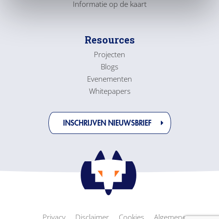
Informatie op de kaart
i
e
Resources
Projecten
Blogs
Evenementen
Whitepapers
INSCHRIJVEN NIEUWSBRIEF
Privacy
Disclaimer
Cookies
Algemene