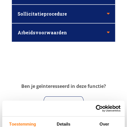
Sollicitatieprocedure
Arbeidsvoorwaarden
Ben je geïnteresseerd in deze functie?
MAIL JE CV
BEL HR: +31 (0)30-2324 350
Toestemming
Details
Over