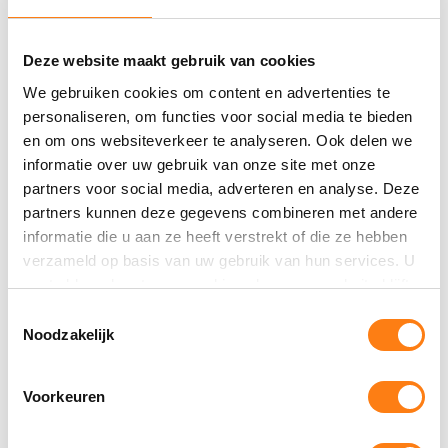
Deze website maakt gebruik van cookies
We gebruiken cookies om content en advertenties te
personaliseren, om functies voor social media te bieden
DEEL VACATURE
en om ons websiteverkeer te analyseren. Ook delen we
informatie over uw gebruik van onze site met onze
partners voor social media, adverteren en analyse. Deze
partners kunnen deze gegevens combineren met andere
informatie die u aan ze heeft verstrekt of die ze hebben
verzameld op basis van uw gebruik van hun services. U
gaat akkoord met onze cookies als u onze website blijft
Meer Projecten over Software
gebruiken.
T
Noodzakelijk
developer
o
e
s
Voorkeuren
t
e