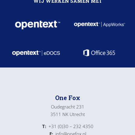
WIJ WERKEN SAMEN MET
One Fox
Oudegracht 231
3511 NK Utrecht
T:
+31 (0)30 – 232 4350
E:
info@onefox.nl