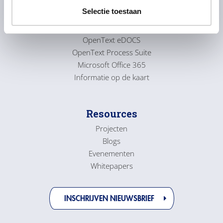
e
Selectie toestaan
c
Producten
t
OpenText eDOCS
i
OpenText Process Suite
e
Microsoft Office 365
Informatie op de kaart
Resources
Projecten
Blogs
Evenementen
Whitepapers
INSCHRIJVEN NIEUWSBRIEF