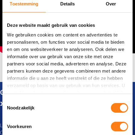
Toestemming
Details
Over
Deze website maakt gebruik van cookies
We gebruiken cookies om content en advertenties te
personaliseren, om functies voor social media te bieden
en om ons websiteverkeer te analyseren. Ook delen we
informatie over uw gebruik van onze site met onze
partners voor social media, adverteren en analyse. Deze
partners kunnen deze gegevens combineren met andere
informatie die u aan ze heeft verstrekt of die ze hebben
verzameld op basis van uw gebruik van hun services. U
Oplossing in vogelvlucht: OpenText
gaat akkoord met onze cookies als u onze website blijft
gebruiken.
xECM voor Microsoft Office 365
T
Noodzakelijk
o
e
s
Lees hoe u bedrijfsinformatie eenvoudig deelt tussen
Voorkeuren
t
OpenText Content Suite, Microsoft Office365, SharePoint