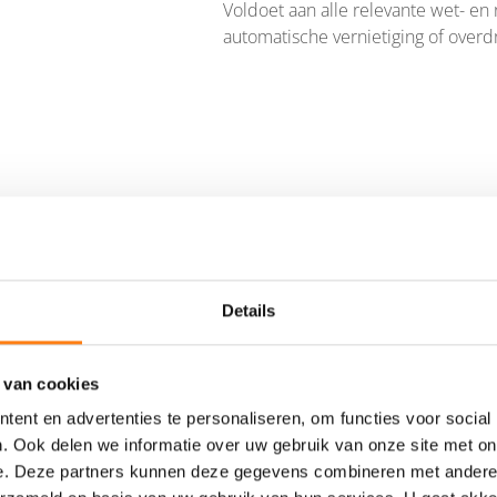
Voldoet aan alle relevante wet- en
automatische vernietiging of overd
jk
Details
at archief
or dat bedrijfsinformatie duurzaam wordt bewaard en toegankelijk
 van cookies
 audits. Met One Fox Keep Chat kunnen onderzoekers of compli
rugvindbaar zijn op basis van metadata en full-text zoekacties.
ent en advertenties te personaliseren, om functies voor social
n gangbaar formaat voor juridische verzoeken of interne onde
. Ook delen we informatie over uw gebruik van onze site met on
en, zodat berichten automatisch worden vernietigd of overged
e. Deze partners kunnen deze gegevens combineren met andere i