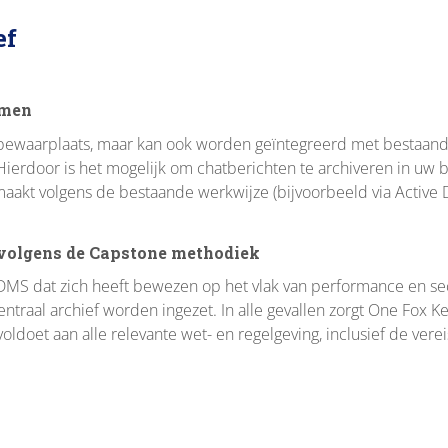
ef
emen
 bewaarplaats, maar kan ook worden geïntegreerd met besta
ierdoor is het mogelijk om chatberichten te archiveren in uw 
kt volgens de bestaande werkwijze (bijvoorbeeld via Active Dir
s volgens de Capstone methodiek
DMS dat zich heeft bewezen op het vlak van performance en se
ntraal archief worden ingezet. In alle gevallen zorgt One Fox K
voldoet aan alle relevante wet- en regelgeving, inclusief de ve