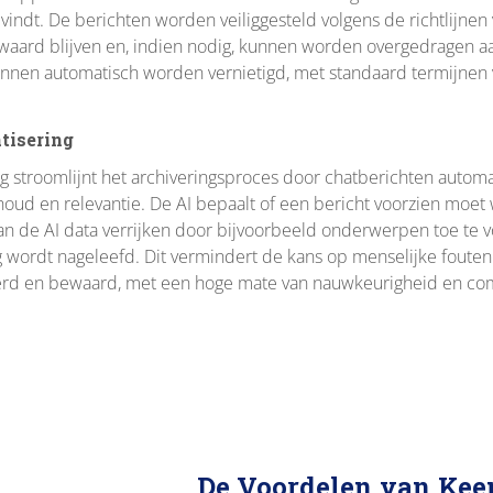
 vindt. De berichten worden veiliggesteld volgens de richtlijne
aard blijven en, indien nodig, kunnen worden overgedragen aan
kunnen automatisch worden vernietigd, met standaard termijnen va
tisering
stroomlijnt het archiveringsproces door chatberichten automatis
inhoud en relevantie. De AI bepaalt of een bericht voorzien mo
kan de AI data verrijken door bijvoorbeeld onderwerpen toe te vo
 wordt nageleefd. Dit vermindert de kans op menselijke fouten 
heerd en bewaard, met een hoge mate van nauwkeurigheid en co
De Voordelen van Kee