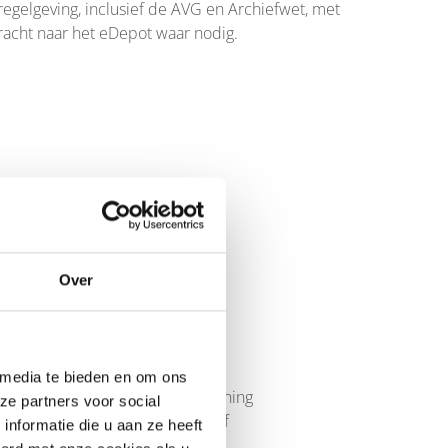
 regelgeving, inclusief de AVG en Archiefwet, met
racht naar het eDepot waar nodig.
Over
 blijft. Dit is cruciaal voor
ance-teams toegang krijgen tot
 Daarnaast kunnen geselecteerde
 media te bieden en om ons
rzoeken. Het archief houdt rekening
ze partners voor social
ragen aan het Nationaal Archief
nformatie die u aan ze heeft