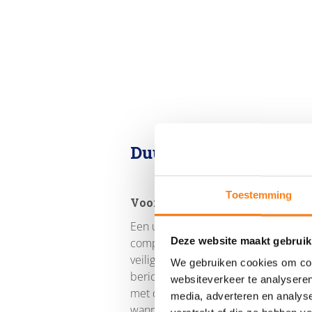
Duurzaam Toegankeli
Toestemming
Voordelen van een uitgebreid ch
Een uitgebreid chatarchief zorgt ervo
Deze website maakt gebruik
compliance, juridische verzoeken en
veiliggestelde chatberichten, die te
We gebruiken cookies om cont
berichten worden geëxporteerd in ee
websiteverkeer te analyseren
met de voorgeschreven bewaartermijn
media, adverteren en analys
wanneer dit vereist is.