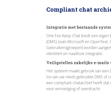
c
Compliant chat archi
t
i
e
Integratie met bestaande syst
One Fox Keep Chat biedt een eigen
(DMS) zoals Microsoft en OpenText. H
Gebruikers(groepen) worden aangemaa
identiteit en naadloze integratie.
Veiligstellen zakelijke e-mail
Het systeem maakt gebruik van een 
los van uw reeds gebruikte DMS of ce
een compliant chatarchief heeft dat 
voor vernietiging of overdracht.