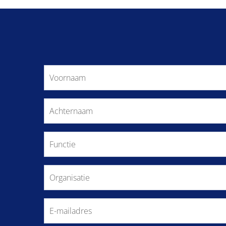
Voornaam
(Vereist)
Achternaam
(Vereist)
Functie
Organisatie
(Vereist)
E-
mailadres