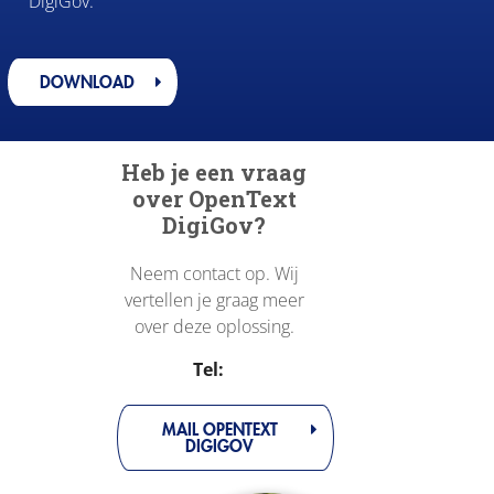
DigiGov.
DOWNLOAD
Heb je een vraag
over OpenText
DigiGov?
Neem contact op. Wij
vertellen je graag meer
over deze oplossing.
Tel:
MAIL OPENTEXT
DIGIGOV