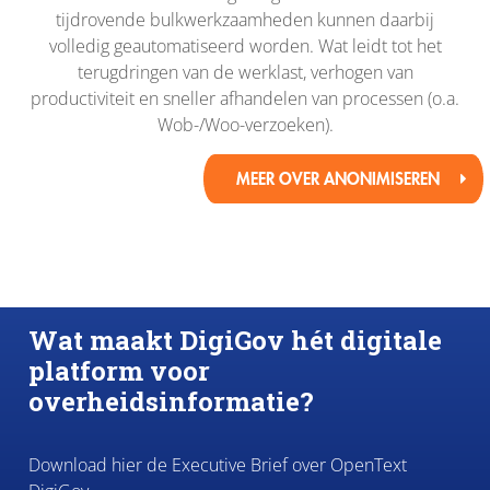
tijdrovende bulkwerkzaamheden kunnen daarbij
volledig geautomatiseerd worden. Wat leidt tot het
terugdringen van de werklast, verhogen van
productiviteit en sneller afhandelen van processen (o.a.
Wob-/Woo-verzoeken).
MEER OVER ANONIMISEREN
Wat maakt DigiGov hét digitale
platform voor
overheidsinformatie?
Download hier de Executive Brief over OpenText