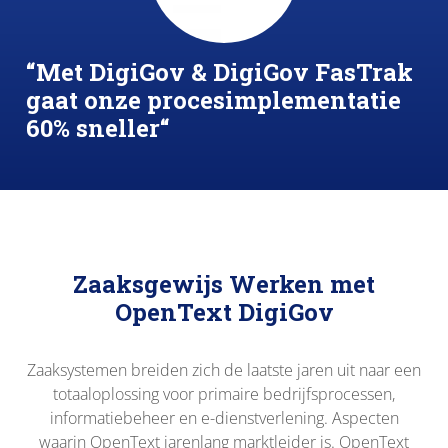
“Met DigiGov & DigiGov FasTrak
gaat onze procesimplementatie
60% sneller“
Zaaksgewijs Werken met
OpenText DigiGov
Zaaksystemen breiden zich de laatste jaren uit naar een
totaaloplossing voor primaire bedrijfsprocessen,
informatiebeheer en e-dienstverlening. Aspecten
waarin OpenText jarenlang marktleider is. OpenText