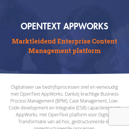
OPENTEXT APPWORKS
Marktleidend Enterprise Content
Management platform
Digitaliseer uw bedrijfsprocessen snel en eenvoudig
met OpenText AppWorks. Dankzij krachtige Business
Process Management (BPM), Case Management, Low-
Code development en Integratie (ESB) capaciteiten van
AppWorks. Het OpenText platform voor Digitale
Transformatie van ad-hoc, gestructureerde én
ongestructureerde processen.