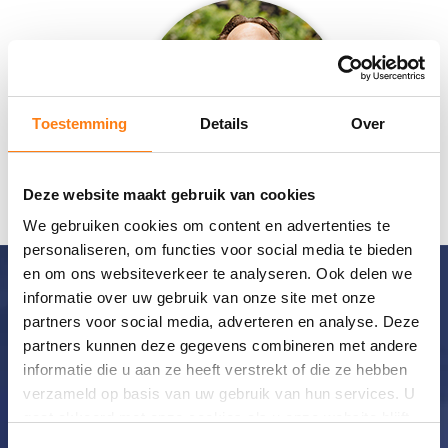
Toestemming
Details
Over
Deze website maakt gebruik van cookies
We gebruiken cookies om content en advertenties te
Continue Reading
personaliseren, om functies voor social media te bieden
en om ons websiteverkeer te analyseren. Ook delen we
informatie over uw gebruik van onze site met onze
partners voor social media, adverteren en analyse. Deze
partners kunnen deze gegevens combineren met andere
OPENTEXT DIGIGOV FASTRAK
informatie die u aan ze heeft verstrekt of die ze hebben
BY ONE FOX
verzameld op basis van uw gebruik van hun services. U
gaat akkoord met onze cookies als u onze website blijft
Implementeer een overheidsproces
gebruiken.