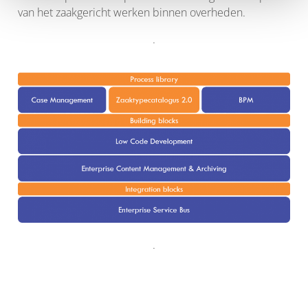
e
van het zaakgericht werken binnen overheden.
.
.