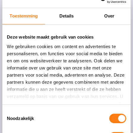
One Fox
Oudegracht 231
Toestemming
Details
Over
3511 NK Utrecht
T:
+31 (0)30 – 232 4350
E:
info@onefox.nl
Deze website maakt gebruik van cookies
We gebruiken cookies om content en advertenties te
personaliseren, om functies voor social media te bieden
en om ons websiteverkeer te analyseren. Ook delen we
informatie over uw gebruik van onze site met onze
partners voor social media, adverteren en analyse. Deze
partners kunnen deze gegevens combineren met andere
Algemeen
informatie die u aan ze heeft verstrekt of die ze hebben
Over ons
verzameld op basis van uw gebruik van hun services. U
Werken bij
gaat akkoord met onze cookies als u onze website blijft
Servicedesk
gebruiken.
T
Contact
Noodzakelijk
o
e