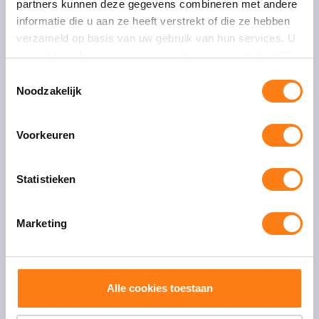
T:
+31 (0)30 – 232 4350
partners kunnen deze gegevens combineren met andere
E:
info@onefox.nl
informatie die u aan ze heeft verstrekt of die ze hebben
verzameld op basis van uw gebruik van hun services. U
gaat akkoord met onze cookies als u onze website blijft
gebruiken.
T
Noodzakelijk
o
e
s
Algemeen
Voorkeuren
t
Over ons
e
Werken bij
m
Statistieken
Servicedesk
m
Contact
i
Marketing
n
g
Thema’s
s
Flexibele Processturing
s
Alle cookies toestaan
Slimmer Samenwerken
e
Duurzaam Informatiebeheer
l