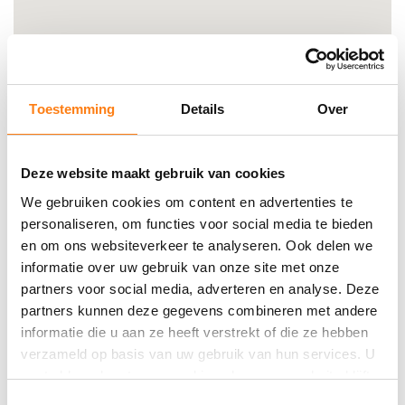
Toestemming
Details
Over
Deze website maakt gebruik van cookies
We gebruiken cookies om content en advertenties te
personaliseren, om functies voor social media te bieden
en om ons websiteverkeer te analyseren. Ook delen we
informatie over uw gebruik van onze site met onze
1931 Congrescentrum ‘s-Hertogenbosch
partners voor social media, adverteren en analyse. Deze
partners kunnen deze gegevens combineren met andere
Oude Engelenseweg 1 5222 AA ’s-Hertogenbosch
informatie die u aan ze heeft verstrekt of die ze hebben
verzameld op basis van uw gebruik van hun services. U
gaat akkoord met onze cookies als u onze website blijft
gebruiken.
T