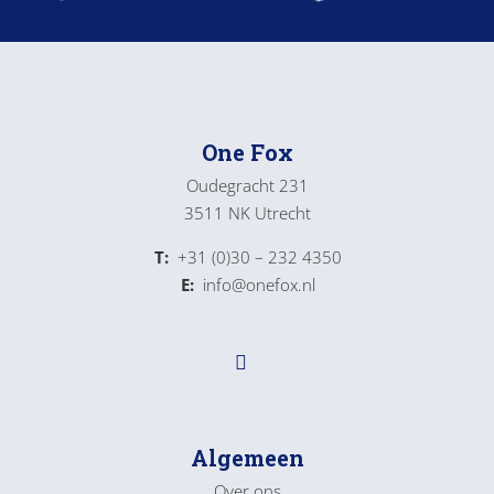
One Fox
Oudegracht 231
3511 NK Utrecht
T:
+31 (0)30 – 232 4350
E:
info@onefox.nl
Algemeen
Over ons