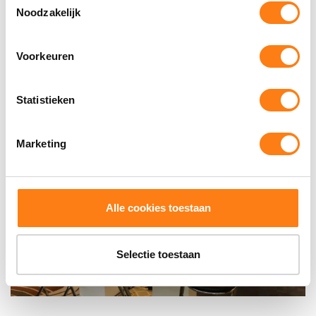
Noodzakelijk
o
e
s
Voorkeuren
t
e
m
Statistieken
m
i
Marketing
n
g
s
s
Alle cookies toestaan
e
l
e
Selectie toestaan
c
t
i