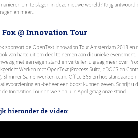
manieren om te slagen in deze nieuwe wereld?
Krijg antwoord 
vragen en meer…
 Fox @ Innovation Tour
ox sponsort de OpenText Innovation Tour Amsterdam 2018 en 
ook van harte uit om deel te nemen aan dit unieke evenement. 
anwezig met een eigen stand en vertellen u graag meer over Pro
kgericht Werken met OpenText (Process Suite, eDOCS en Cont
), Slimmer Samenwerken i.c.m. Office 365 en hoe standaarden
atievoorziening en -beheer een boost kunnen geven. Schrijf u d
r de Innovation Tour en we zien u in April graag onze stand.
jk hieronder de video: