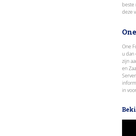
beste 
deze 
One
One F
u dan 
zijn a
en Zaa
Server
inform
in voo
Beki