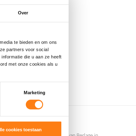
Over
pgevolgd door een
maps en uiteraard
 media te bieden en om ons
16, Process Suite,
ze partners voor social
tie biedt voor de
nformatie die u aan ze heeft
icht biedt in hoe u
oord met onze cookies als u
Marketing
lle cookies toestaan
ur gehouden worden in de Beurs van Berlage in