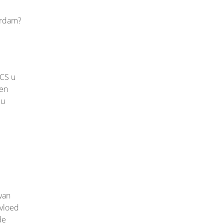
erdam?
OCS u
 en
 u
van
vloed
de