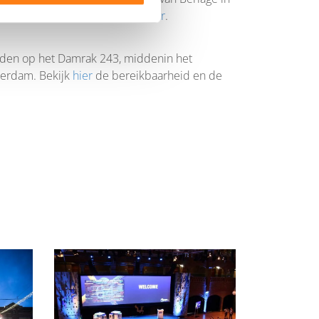
s met locatie via de
virtuele tour
.
inden op het Damrak 243, middenin het
terdam. Bekijk
hier
de bereikbaarheid en de