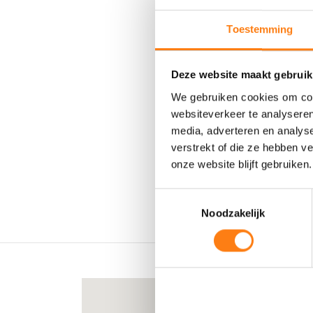
Toestemming
Het programma is
Deze website maakt gebruik
middagprogramma 
We gebruiken cookies om cont
netwerken met o.a
websiteverkeer te analyseren
Content Server e
media, adverteren en analys
nieuwste generatie
verstrekt of die ze hebben v
onze website blijft gebruiken.
T
Noodzakelijk
o
e
s
t
e
m