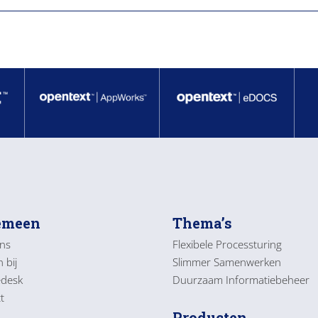
emeen
Thema’s
ns
Flexibele Processturing
 bij
Slimmer Samenwerken
edesk
Duurzaam Informatiebeheer
t
Producten