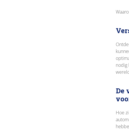
Waaro
Ver
Ontdek
kunnen
optima
nodig 
werel
De 
voo
Hoe zi
automa
hebben