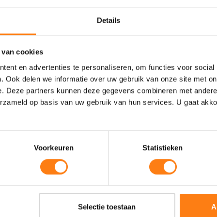
Programma
Details
 bekend! De ochtend zit vol met keynotes en klantreacties. O
 van cookies
met live demos, klantverhalen, productpresentaties & -road
ent en advertenties te personaliseren, om functies voor social
. productexperts en gebruikersgroepen van o.a. OpenText Suite 
. Ook delen we informatie over uw gebruik van onze site met on
n eDOCS. Kortom een bomvol programma dat voldoende inspira
e. Deze partners kunnen deze gegevens combineren met andere i
 Content Services, de toekomst van AI & Analytics, maar ook inz
erzameld op basis van uw gebruik van hun services. U gaat akk
GDPR-ready kunt worden/blijven.
Bekijk het volledige programma hier.
Voorkeuren
Statistieken
Locatie
Selectie toestaan
A
Dit jaar zal de Innovation To